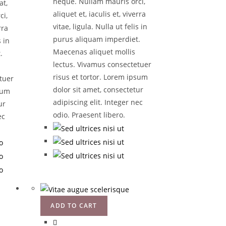
neque. Nullam mauris orci,
at,
aliquet et, iaculis et, viverra
ci,
vitae, ligula. Nulla ut felis in
rra
purus aliquam imperdiet.
s in
Maecenas aliquet mollis
.
lectus. Vivamus consectetuer
risus et tortor. Lorem ipsum
tuer
dolor sit amet, consectetur
psum
adipiscing elit. Integer nec
ur
odio. Praesent libero.
ec
ADD TO CART