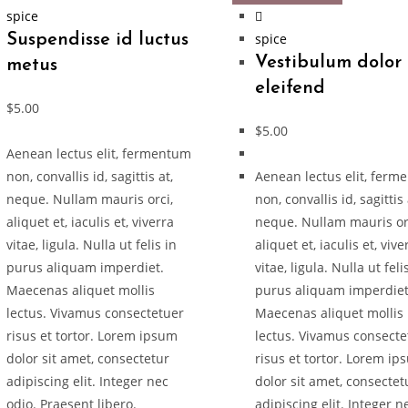
spice
spice
Suspendisse id luctus
Vestibulum dolor
metus
eleifend
$
5.00
$
5.00
Aenean lectus elit, fermentum
non, convallis id, sagittis at,
Aenean lectus elit, fer
neque. Nullam mauris orci,
non, convallis id, sagittis 
aliquet et, iaculis et, viverra
neque. Nullam mauris or
vitae, ligula. Nulla ut felis in
aliquet et, iaculis et, vive
purus aliquam imperdiet.
vitae, ligula. Nulla ut feli
Maecenas aliquet mollis
purus aliquam imperdiet
lectus. Vivamus consectetuer
Maecenas aliquet mollis
risus et tortor. Lorem ipsum
lectus. Vivamus consecte
dolor sit amet, consectetur
risus et tortor. Lorem i
adipiscing elit. Integer nec
dolor sit amet, consectet
odio. Praesent libero.
adipiscing elit. Integer n