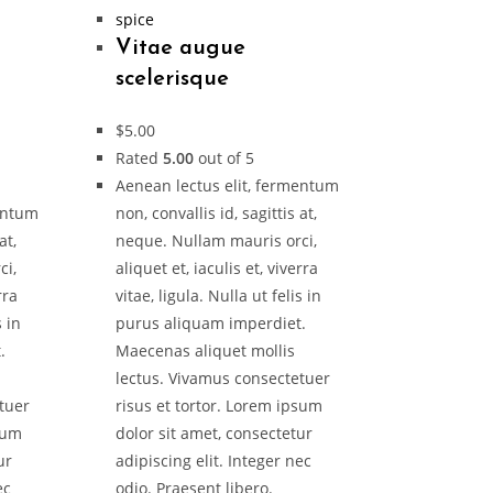
spice
Vitae augue
scelerisque
$
5.00
Rated
5.00
out of 5
Aenean lectus elit, fermentum
mentum
non, convallis id, sagittis at,
at,
neque. Nullam mauris orci,
ci,
aliquet et, iaculis et, viverra
rra
vitae, ligula. Nulla ut felis in
s in
purus aliquam imperdiet.
.
Maecenas aliquet mollis
lectus. Vivamus consectetuer
tuer
risus et tortor. Lorem ipsum
psum
dolor sit amet, consectetur
ur
adipiscing elit. Integer nec
ec
odio. Praesent libero.