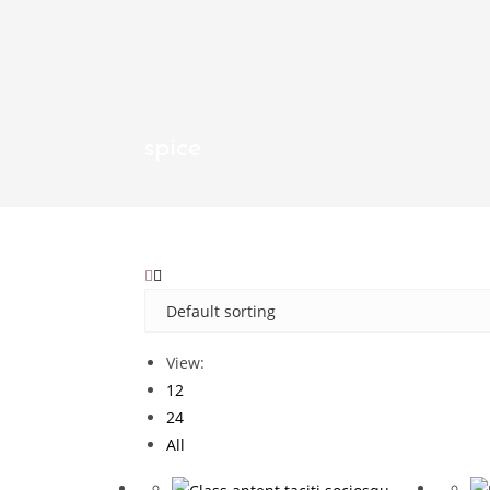
spice
View:
12
24
All