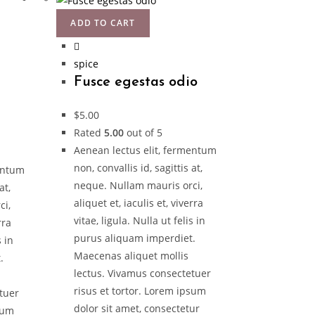
ADD TO CART
spice
Fusce egestas odio
$
5.00
Rated
5.00
out of 5
Aenean lectus elit, fermentum
non, convallis id, sagittis at,
mentum
neque. Nullam mauris orci,
at,
aliquet et, iaculis et, viverra
ci,
vitae, ligula. Nulla ut felis in
rra
purus aliquam imperdiet.
s in
Maecenas aliquet mollis
.
lectus. Vivamus consectetuer
risus et tortor. Lorem ipsum
tuer
dolor sit amet, consectetur
psum